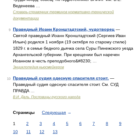
Веденеева …
Словарь-справочник терминов нормативно-технической
документации
Праведный Иоанн Кронштадтский, чудотворец
—
9
Святой праведный Иоанн Кронштадтский (Сергиев Иван
Ильич) родился 1 ноября (19 октября по старому стилю)
1829 г. в семье бедного дьячка села Суры Пинежского уезда
Архангельской губернии. При крещении был наречен
Иоанном в честь преподобного&#8230; …
Энциклопедия ньюсмейкеров
Праведный судия одесную спасителя стоит.
—
10
Праведный судия одесную спасителя стоит. См. СУД
ПРАВДА …
В.И. Даль. Пословицы русского народа
Страницы
Следующая
→
1
2
3
4
5
6
7
8
9
10
11
12
13