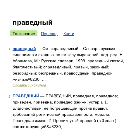
праведный
Толкование
Перевод
Книги
праведный
— См. справедливый... Словарь русских
1
синонимов и сходных по смыслу выражений. под. ред. Н.
Абрамова, М.: Русские словари, 1999. праведный святой,
благочестивый; справедливый, правый, законный;
безобидный; безгрешный, правосудный, праведной
жизни,&#8230; …
Словарь синонимов
ПРАВЕДНЫЙ
— ПРАВЕДНЫЙ, праведная, праведное;
2
приведен, приведна, приведно (книжн. устар.). 1.
Благочестивый, не погрешающий против правил,
требований религиозной нравственности, морали.
Праведная жизнь. 2. Проникнутый правдой (в 3 знач.),
соответствующий&#8230; …