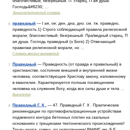
благочестивый, безгрешный. П. старец. П ая душа.
Господь&#8230; …
Энциклопедический словарь
праведный
— I ая, ое; ден, дна, дно. см. тж. праведно,
6
праведность 1) Строго соблюдающий правила религиозной
морали; благочестивый, безгрешный. Пра/ведный старец. П
ая душа. Господь праведный (о Боге) 2) Отвечающий
правилам религиозной морали, но …
Словарь многих выражений
Праведный
— Праведность (от правда и правильный) в
7
христианстве, состояние внешней и внутренней жизни
человека, соответствующее Христову закону, изложенному
в евангелии. Характеризуется полным посвящением
человека на служение Богу, когда все силы души и тела …
Википедия
Праведный Г. X .
— 47. Праведный Г. X . Практические
8
рекомендации по противофильтрационным устройствам
подземного контура бетонных плотин на скальных
основаниях с трещинами тектонического происхождения//
Труды коорд. совещ. по гидротехнике/ ВНИИГ им. Б.Е.