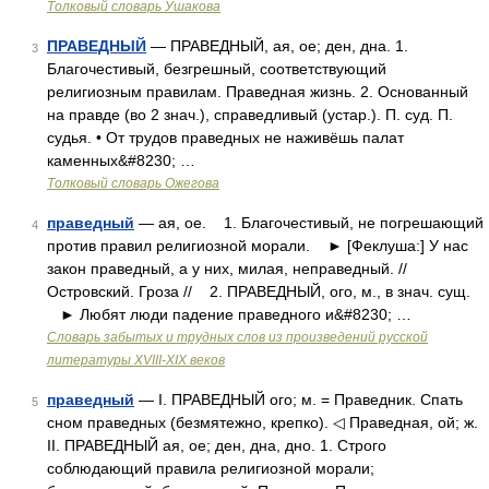
Толковый словарь Ушакова
ПРАВЕДНЫЙ
— ПРАВЕДНЫЙ, ая, ое; ден, дна. 1.
3
Благочестивый, безгрешный, соответствующий
религиозным правилам. Праведная жизнь. 2. Основанный
на правде (во 2 знач.), справедливый (устар.). П. суд. П.
судья. • От трудов праведных не наживёшь палат
каменных&#8230; …
Толковый словарь Ожегова
праведный
— ая, ое. 1. Благочестивый, не погрешающий
4
против правил религиозной морали. ► [Феклуша:] У нас
закон праведный, а у них, милая, неправедный. //
Островский. Гроза // 2. ПРАВЕДНЫЙ, ого, м., в знач. сущ.
► Любят люди падение праведного и&#8230; …
Словарь забытых и трудных слов из произведений русской
литературы ХVIII-ХIХ веков
праведный
— I. ПРАВЕДНЫЙ ого; м. = Праведник. Спать
5
сном праведных (безмятежно, крепко). ◁ Праведная, ой; ж.
II. ПРАВЕДНЫЙ ая, ое; ден, дна, дно. 1. Строго
соблюдающий правила религиозной морали;